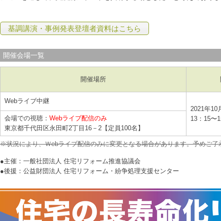
基調講演・事例発表登壇者資料はこちら
開催会場一覧
開催場所
Webライブ中継
2021年1
会場での視聴：
Webライブ配信のみ
13：15〜
東京都千代田区永田町2丁目16－2【定員100名】
※状況により、Ｗebライブ配信のみに変更となる場合があります。予めご了
●主催：一般社団法人 住宅リフォーム推進協議会
●後援：公益財団法人 住宅リフォーム・紛争処理支援センター