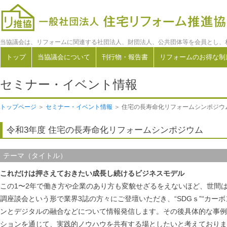
当協議会は、リフォームに関連する社団法人、財団法人、公共団体等を会員とし、
トップ
当協議会について
刊行物・報告書
リフォームのお得な制
セミナー・イベント情報
トップページ
＞
セミナー・イベント情報
＞ 住宅の長寿命化リフォームシンポジウ
令和3年度 住宅の長寿命化リフォームシンポジウム
テーマ（タイトル）
これだけは押さえておきたい成長し続けるビジネスモデル
この1〜2年で働き方や企業のあり方も変貌せざるをえないほど、世間
調座談会という形で業界3誌の方々にご登壇いただき、“SDGｓ”“カーボ
ンとデジタルの融合などについて情報発信します。その後具体的な事例
ションを通じて、実践的ノウハウを共有する場としたいと考えておりま